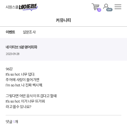
시원스쿨
전체
0
알림
메뉴
네이티브
커뮤니티
이벤트
설문조사
네이티브 5분영어회화
2023-09-28
96강
It's so hot. 너무 덥다.
주어에 사람이 들어가면
I'm so hot. 나 진짜 쎅시해.
그렇다면 어떤 음식이 뜨겁다고 할때
It's so hot. 이거 너무 뜨거워
라고 쓸수 있나요?
댓글
1
개