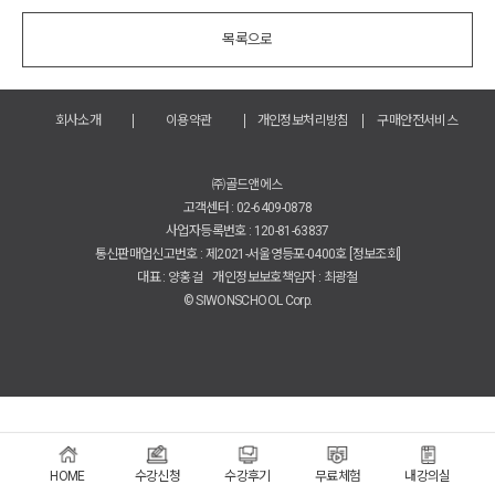
목록으로
회사소개
이용약관
개인정보처리방침
구매안전서비스
㈜골드앤에스
고객센터 :
02-6409-0878
사업자등록번호 : 120-81-63837
통신판매업신고번호 : 제2021-서울영등포-0400호
[정보조회]
대표 : 양홍걸 개인정보보호책임자 : 최광철
© SIWONSCHOOL Corp.
HOME
수강신청
수강후기
무료체험
내강의실